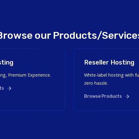
Browse our Products/Service
ting
Reseller Hosting
ing, Premium Experience.
White-label hosting with fu
zero hassle.
ts
Browse Products