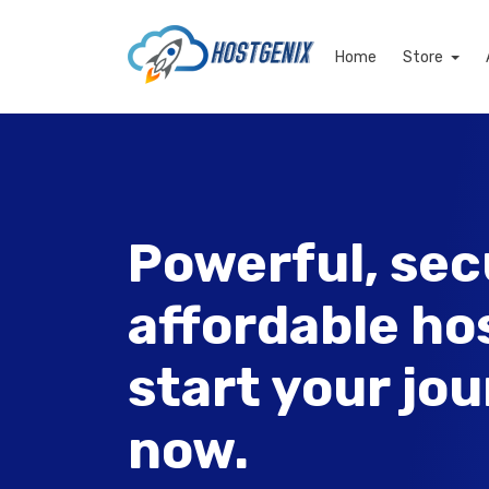
Home
Store
Powerful, sec
affordable ho
start your jo
now.