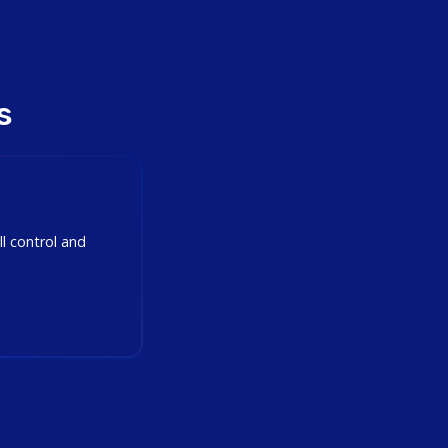
s
ll control and