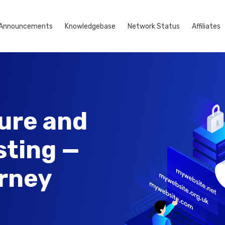
Announcements
Knowledgebase
Network Status
Affiliates
ure and
sting —
urney